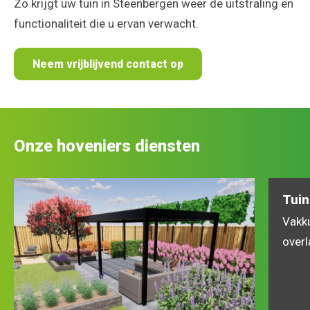
Zo krijgt uw tuin in Steenbergen weer de uitstraling en
functionaliteit die u ervan verwacht.
Neem vrijblijvend contact op
Onze hoveniers diensten
Tuin
Vakk
overl