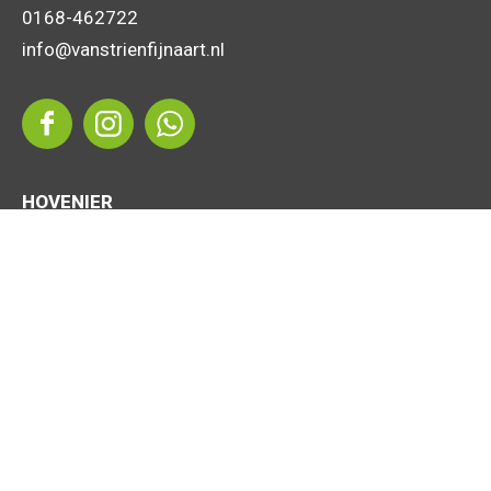
0168-462722
info@vanstrienfijnaart.nl
HOVENIER
3D tuinontwerp
Tuinaanleg
Tuinonderhoud
Sierbestrating
Voorbeeldtuinen
TRANSPORT